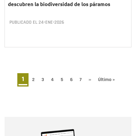
descubren la biodiversidad de los páramos
PUBLICADO EL
24•ENE•2026
Paginación
Página
1
Page
2
Page
3
Page
4
Page
5
Page
6
Page
7
Siguiente
››
Última
Último »
página
página
actual
Nombre
Nombre