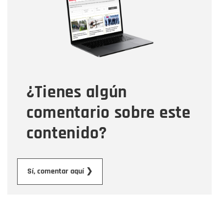
Correo electrónico
Tipo de comentario
¿Tienes algún
Mensaje
comentario sobre este
contenido?
Enviar
Sí, comentar aquí ❯