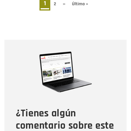
Página
1
Page
2
Siguiente
››
Última
Último »
página
página
actual
Nombre
Nombre
Correo electrónico
Tipo de comentario
¿Tienes algún
Mensaje
comentario sobre este