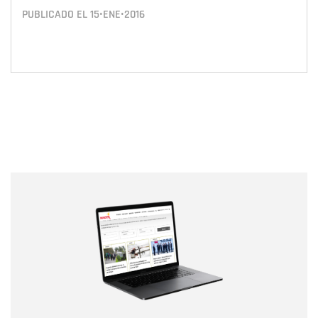
PUBLICADO EL
15•ENE•2016
Nombre
Nombre
Correo electrónico
Tipo de comentario