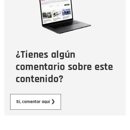
Correo electrónico
Tipo de comentario
¿Tienes algún
Mensaje
comentario sobre este
contenido?
Enviar
Sí, comentar aquí ❯