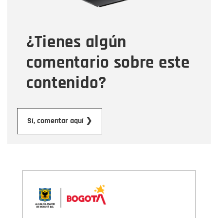
Tipo de comentario
¿Tienes algún
Mensaje
comentario sobre este
contenido?
Enviar
Sí, comentar aquí ❯