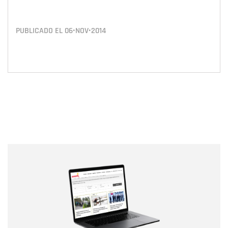
PUBLICADO EL
06•NOV•2014
Nombre
Nombre
Correo electrónico