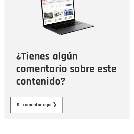
Correo electrónico
Tipo de comentario
¿Tienes algún
Mensaje
comentario sobre este
contenido?
Enviar
Sí, comentar aquí ❯