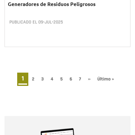
Generadores de Residuos Peligrosos
PUBLICADO EL
09•JUL•2025
Paginación
Página
1
Page
2
Page
3
Page
4
Page
5
Page
6
Page
7
Siguiente
››
Última
Último »
página
página
actual
Nombre
Nombre