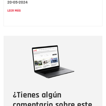
20•05•2024
LEER MÁS
Nombre
Nombre
Correo electrónico
Tipo de comentario
¿Tienes algún
Mensaje
comentario sobre este