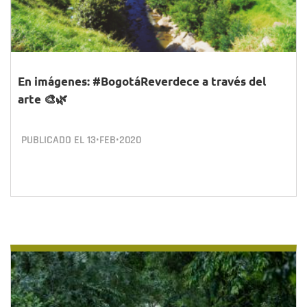
En imágenes: #BogotáReverdece a través del
arte 🎨🌿
PUBLICADO EL
13•FEB•2020