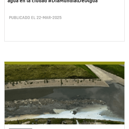
agua en la ciudad #DíaMundialDelAgua
PUBLICADO EL
22•MAR•2025