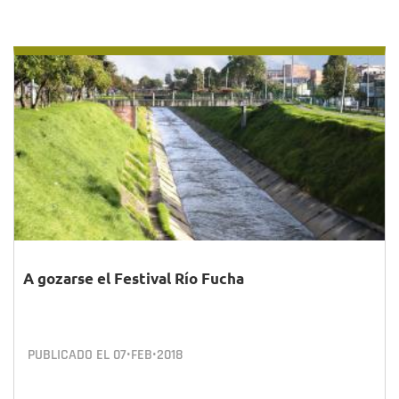
A gozarse el Festival Río Fucha
PUBLICADO EL
07•FEB•2018