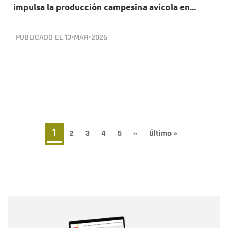
impulsa la producción campesina avícola en...
PUBLICADO EL
13•MAR•2026
Paginación
Página
1
Page
2
Page
3
Page
4
Page
5
Siguiente
››
Última
Último »
página
página
actual
Nombre
Nombre