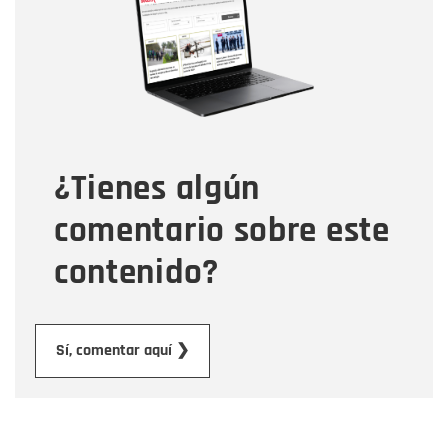
Correo electrónico
Tipo de comentario
¿Tienes algún
Mensaje
comentario sobre este
contenido?
Enviar
Sí, comentar aquí ❯