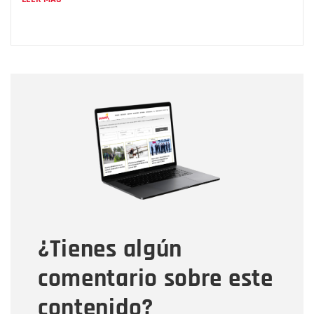
Nombre
Nombre
Correo electrónico
Tipo de comentario
¿Tienes algún
Mensaje
comentario sobre este
contenido?