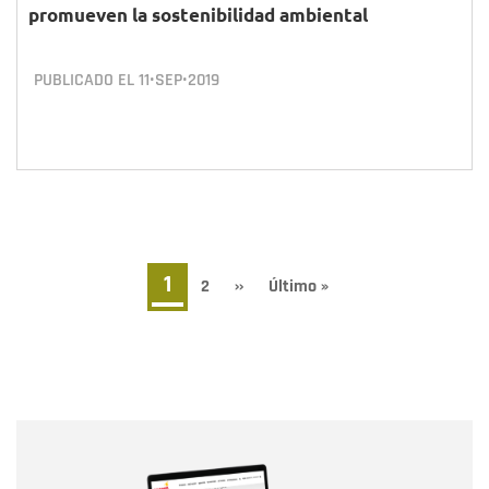
promueven la sostenibilidad ambiental
PUBLICADO EL
11•SEP•2019
Paginación
Página
1
Page
2
Siguiente
››
Última
Último »
página
página
actual
Nombre
Nombre