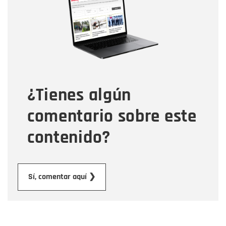
Correo electrónico
Tipo de comentario
¿Tienes algún
Mensaje
comentario sobre este
contenido?
Enviar
Sí, comentar aquí ❯