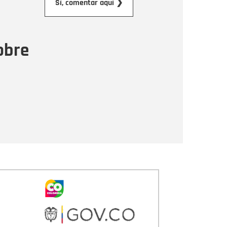
Sí, comentar aquí ❯
ensaje
obre
Enviar