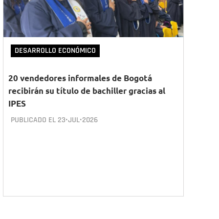
DESARROLLO ECONÓMICO
20 vendedores informales de Bogotá
recibirán su título de bachiller gracias al
IPES
PUBLICADO EL
23•JUL•2026