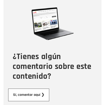
Nombre
Nombre
Correo electrónico
Tipo de comentario
¿Tienes algún
Mensaje
comentario sobre este
contenido?
Enviar
Sí, comentar aquí ❯