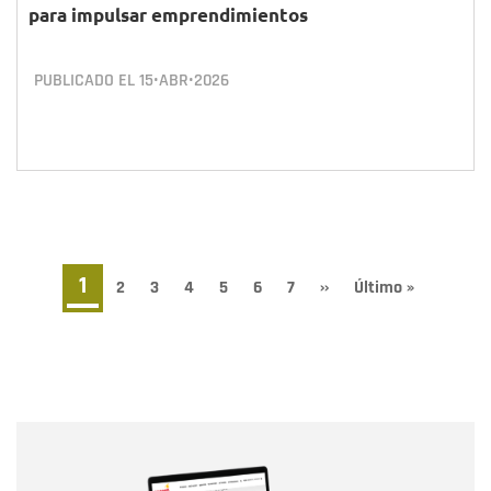
para impulsar emprendimientos
PUBLICADO EL
15•ABR•2026
Paginación
Página
1
Page
2
Page
3
Page
4
Page
5
Page
6
Page
7
Siguiente
››
Última
Último »
página
página
actual
Nombre
Nombre