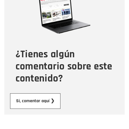
Correo electrónico
Tipo de comentario
¿Tienes algún
Mensaje
comentario sobre este
contenido?
Enviar
Sí, comentar aquí ❯