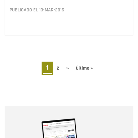
PUBLICADO EL
13•MAR•2016
Paginación
Página
1
Page
2
Siguiente
››
Última
Último »
página
página
actual
Nombre
Nombre
Correo electrónico