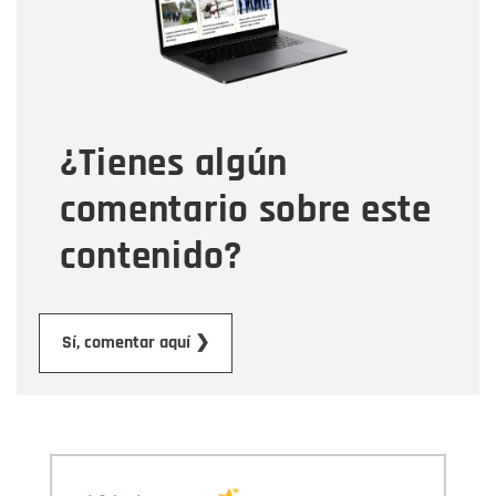
Tipo de comentario
¿Tienes algún
Mensaje
comentario sobre este
contenido?
Enviar
Sí, comentar aquí ❯