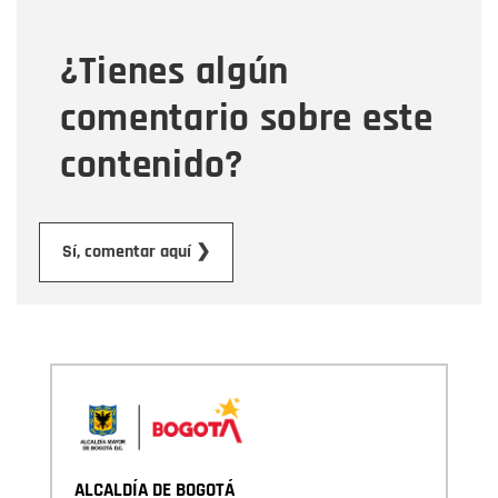
¿Tienes algún
Mensaje
comentario sobre este
contenido?
Enviar
Sí, comentar aquí ❯
ALCALDÍA DE BOGOTÁ