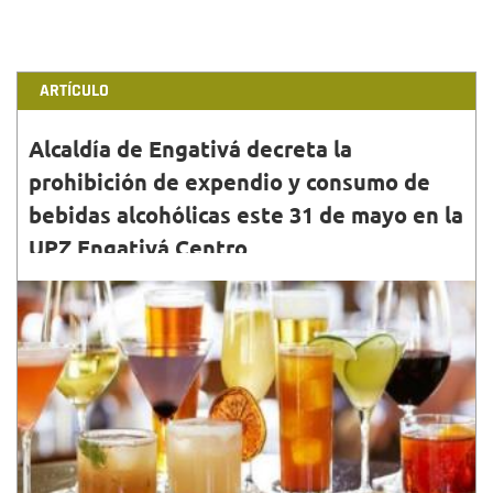
ARTÍCULO
Alcaldía de Engativá decreta la
prohibición de expendio y consumo de
bebidas alcohólicas este 31 de mayo en la
UPZ Engativá Centro
30•MAYO•2015
En el marco de la celebración de “Día de la Madre y
homenaje a la lucha contra la violencia de género”,
que se llevará a cabo mañana domingo 31 de mayo
...