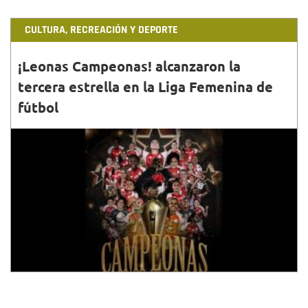
CULTURA, RECREACIÓN Y DEPORTE
¡Leonas Campeonas! alcanzaron la
tercera estrella en la Liga Femenina de
fútbol
30•JUN•2023
Las futbolistas bogotanas lograron vencer al
América en el partido de vuelta de la final en el
estadio Pascual Guerrero de Cali.