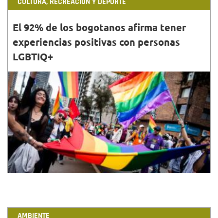
CULTURA, RECREACIÓN Y DEPORTE
El 92% de los bogotanos afirma tener
experiencias positivas con personas
LGBTIQ+
30•JUN•2023
Aunque los resultados de la encuesta muestran que
la ciudad ha avanzado hacia la dignificación de
personas con identidades diversas aún hay desafíos.
AMBIENTE