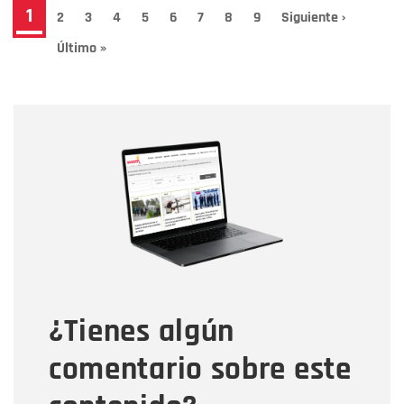
Paginación
Página
1
Page
2
Page
3
Page
4
Page
5
Page
6
Page
7
Page
8
Page
9
Siguiente
Siguiente ›
página
actual
Última
Último »
página
Nombre
Nombre
Correo electrónico
Tipo de comentario
¿Tienes algún
Mensaje
comentario sobre este