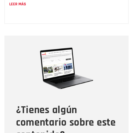
LEER MÁS
Nombre
Nombre
Correo electrónico
Tipo de comentario
¿Tienes algún
Mensaje
comentario sobre este