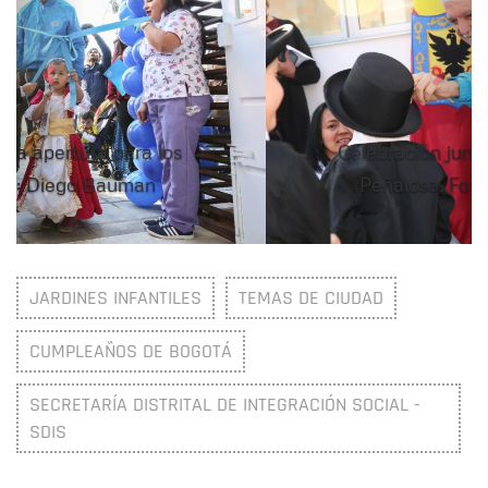
Celebración junto al alcalde Enrique
Peñalosa. Foto: Diego Bauman
JARDINES INFANTILES
TEMAS DE CIUDAD
CUMPLEAÑOS DE BOGOTÁ
SECRETARÍA DISTRITAL DE INTEGRACIÓN SOCIAL -
SDIS