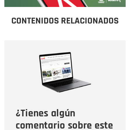
CONTENIDOS RELACIONADOS
Nombre
Nombre
Correo electrónico
Tipo de comentario
¿Tienes algún
Mensaje
comentario sobre este