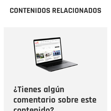
CONTENIDOS RELACIONADOS
Nombre
Nombre
Correo electrónico
Tipo de comentario
¿Tienes algún
Mensaje
comentario sobre este
contenido?