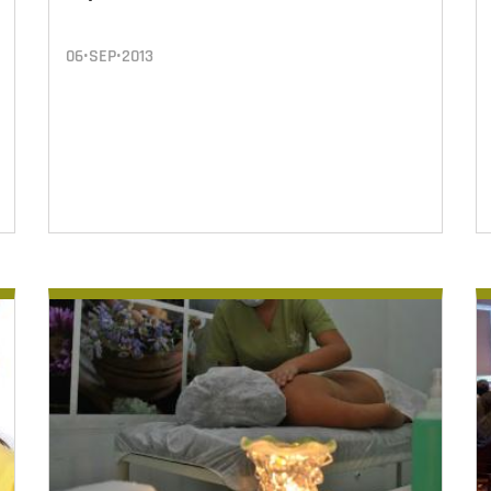
06•SEP•2013