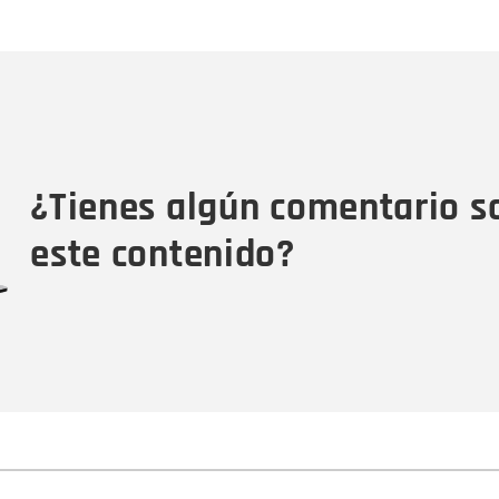
actual
Nombre
C
Nombre
Tipo de comentario
M
¿Tienes algún comentario s
este contenido?