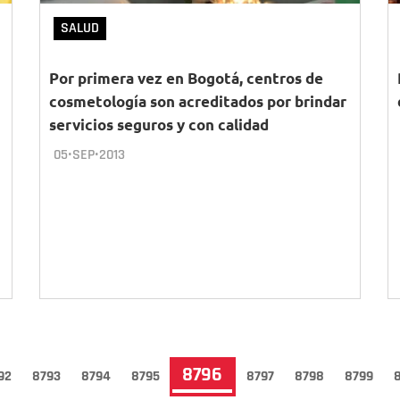
SALUD
Por primera vez en Bogotá, centros de
cosmetología son acreditados por brindar
servicios seguros y con calidad
05•SEP•2013
Página
8796
ge
92
Page
8793
Page
8794
Page
8795
Page
8797
Page
8798
Page
8799