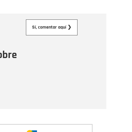
orreo electrónico
Sí, comentar aquí ❯
ensaje
obre
Enviar