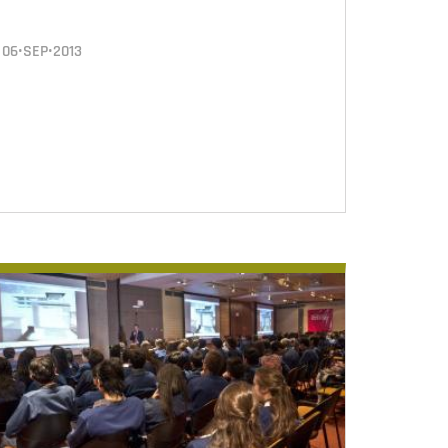
06•SEP•2013