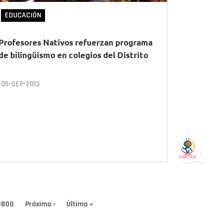
EDUCACIÓN
Profesores Nativos refuerzan programa
de bilingüismo en colegios del Distrito
05•SEP•2013
Page
8800
Siguiente
Próximo ›
Última
Último »
página
página