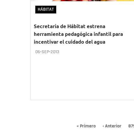
HÁBITAT
Secretaría de Hábitat estrena
herramienta pedagógica infantil para
incentivar el cuidado del agua
06•SEP•2013
Paginación
Primera
« Primero
Página
‹ Anterior
Pa
87
página
anterior