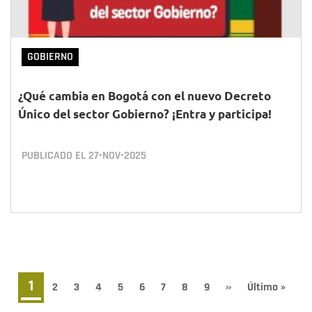
GOBIERNO
¿Qué cambia en Bogotá con el nuevo Decreto
Único del sector Gobierno? ¡Entra y participa!
PUBLICADO EL
27•NOV•2025
Pagination
Current
1
Page
2
Page
3
Page
4
Page
5
Page
6
Page
7
Page
8
Page
9
Next
››
Last
Último »
page
page
page