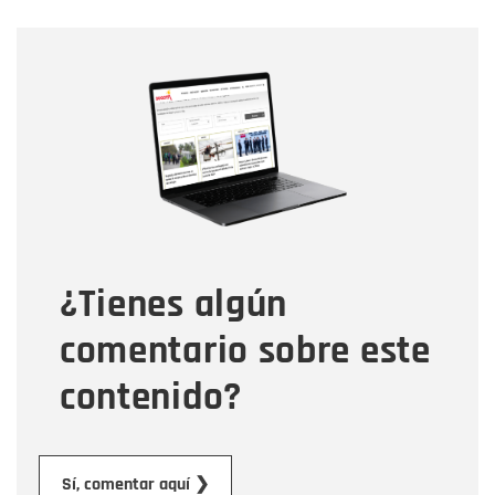
Nombre
Nombre
Correo electrónico
Tipo de comentario
¿Tienes algún
Mensaje
comentario sobre este
contenido?
Enviar
Sí, comentar aquí ❯