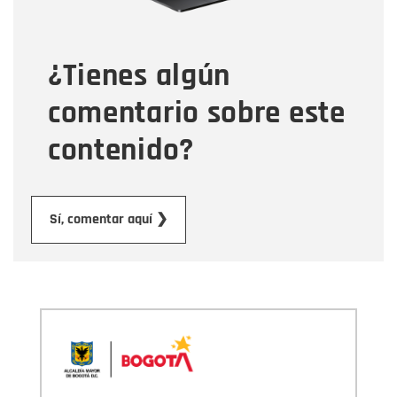
Tipo de comentario
¿Tienes algún
Mensaje
comentario sobre este
contenido?
Enviar
Sí, comentar aquí ❯