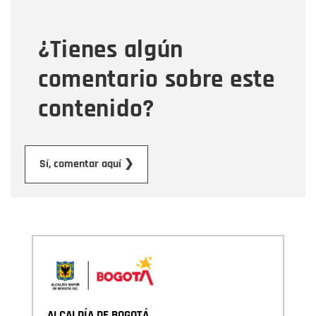
¿Tienes algún
Mensaje
comentario sobre este
contenido?
Enviar
Sí, comentar aquí ❯
ALCALDÍA DE BOGOTÁ