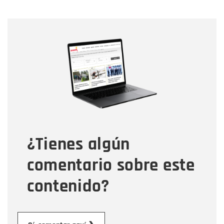
Nombre
Nombre
Correo electrónico
Tipo de comentario
¿Tienes algún
Mensaje
comentario sobre este
contenido?