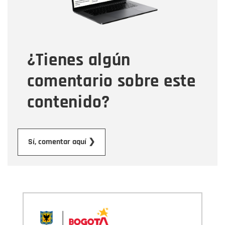
Tipo de comentario
¿Tienes algún
Mensaje
comentario sobre este
contenido?
Enviar
Sí, comentar aquí ❯