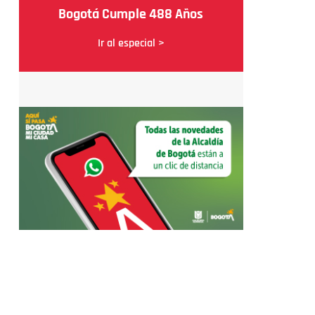
Bogotá Cumple 488 Años
Ir al especial >