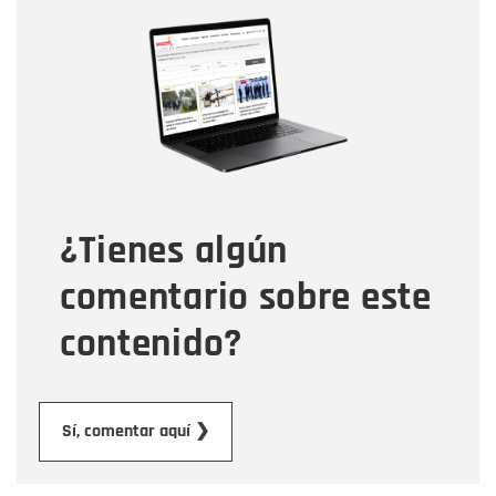
Nombre
Nombre
Correo electrónico
Tipo de comentario
¿Tienes algún
Mensaje
comentario sobre este
contenido?
Enviar
Sí, comentar aquí ❯