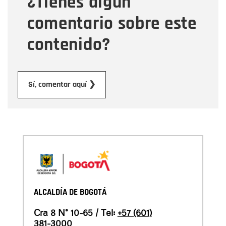
¿Tienes algún
comentario sobre este
contenido?
Enviar
Sí, comentar aquí ❯
ALCALDÍA DE BOGOTÁ
Cra 8 N° 10-65 / Tel:
+57 (601)
381-3000