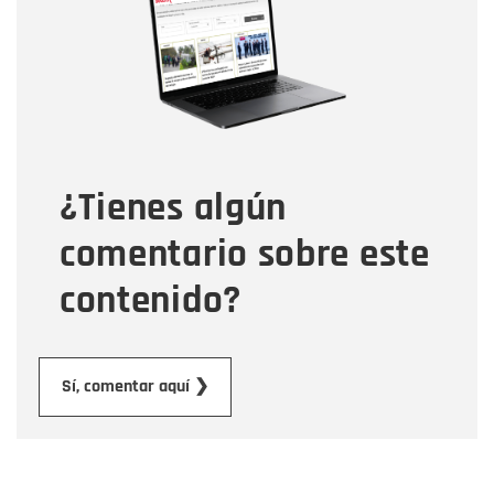
Correo electrónico
Tipo de comentario
¿Tienes algún
Mensaje
comentario sobre este
contenido?
Enviar
Sí, comentar aquí ❯