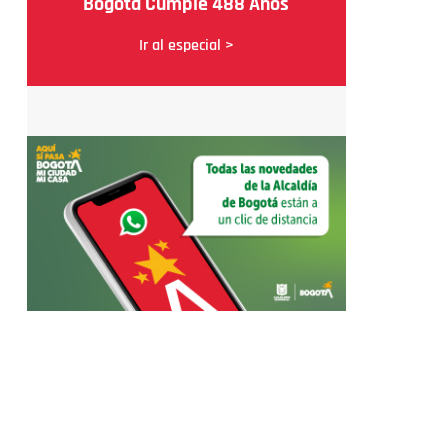
Bogotá Cumple 488 Años
Ir al especial >