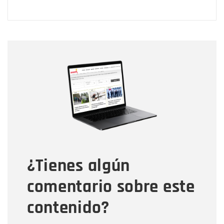
Nombre
Nombre
Correo electrónico
Tipo de comentario
¿Tienes algún
Mensaje
comentario sobre este
contenido?