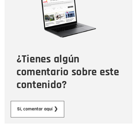
Correo electrónico
Tipo de comentario
¿Tienes algún
Mensaje
comentario sobre este
contenido?
Enviar
Sí, comentar aquí ❯