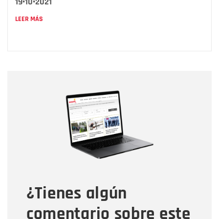
19•10•2021
LEER MÁS
Nombre
Nombre
Correo electrónico
Tipo de comentario
¿Tienes algún
Mensaje
comentario sobre este