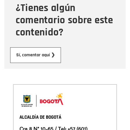
¿Tienes algún
Mensaje
comentario sobre este
contenido?
Enviar
Sí, comentar aquí ❯
ALCALDÍA DE BOGOTÁ
Cra 8 N° 10-65 / Tel:
+57 (601)