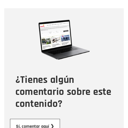
Nombre
Nombre
Correo electrónico
Tipo de comentario
¿Tienes algún
Mensaje
comentario sobre este
contenido?
Enviar
Sí, comentar aquí ❯