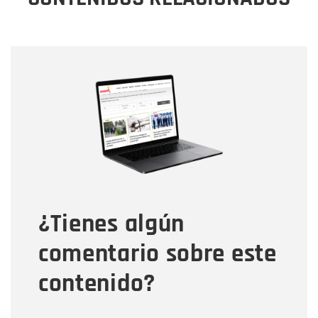
Nombre
Nombre
Correo electrónico
Tipo de comentario
¿Tienes algún
Mensaje
comentario sobre este
contenido?