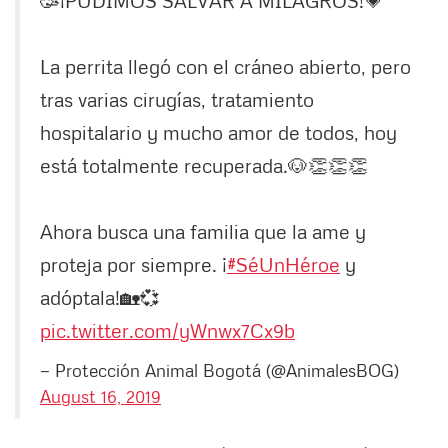
🥳¡PUDIMOS SALVAR A MILAGROS!💗
La perrita llegó con el cráneo abierto, pero
tras varias cirugías, tratamiento
hospitalario y mucho amor de todos, hoy
está totalmente recuperada.🐶👏👏👏
Ahora busca una familia que la ame y
proteja por siempre. ¡
#SéUnHéroe
y
adóptala!🏡💞
pic.twitter.com/yWnwx7Cx9b
— Protección Animal Bogotá (@AnimalesBOG)
August 16, 2019