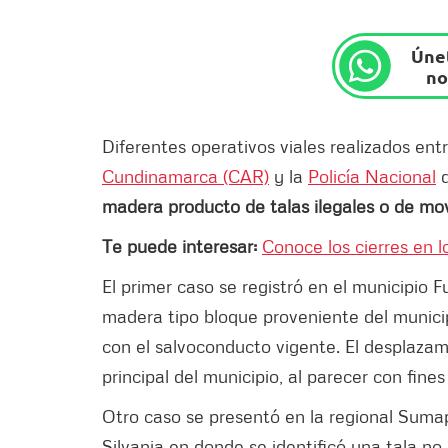
Únet
no
Diferentes operativos viales realizados ent
Cundinamarca (CAR)
y la
Policía Nacional
d
madera producto de talas ilegales o de mov
Te puede interesar:
Conoce los cierres en l
El primer caso se registró en el municipi
madera tipo bloque proveniente del municip
con el salvoconducto vigente. El desplazam
principal del municipio, al parecer con fine
Otro caso se presentó en la regional Sumap
Silvania en donde se identificó una tala no