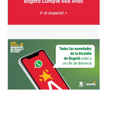
Bogotá Cumple 488 Años
Ir al especial >