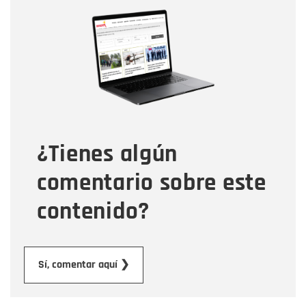
Nombre
Nombre
Correo electrónico
Tipo de comentario
¿Tienes algún
Mensaje
comentario sobre este
contenido?
Enviar
Sí, comentar aquí ❯