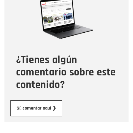
Nombre
Correo electrónico
Tipo de comentario
¿Tienes algún
Mensaje
comentario sobre este
contenido?
Enviar
Sí, comentar aquí ❯