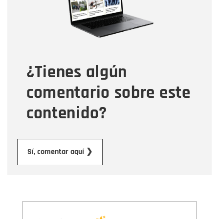
Tipo de comentario
¿Tienes algún
Mensaje
comentario sobre este
contenido?
Enviar
Sí, comentar aquí ❯