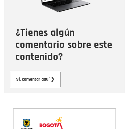
Tipo de comentario
¿Tienes algún
Mensaje
comentario sobre este
contenido?
Enviar
Sí, comentar aquí ❯