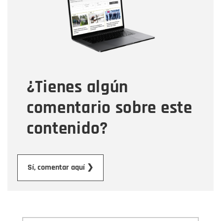
Correo electrónico
Tipo de comentario
¿Tienes algún
Mensaje
comentario sobre este
contenido?
Enviar
Sí, comentar aquí ❯