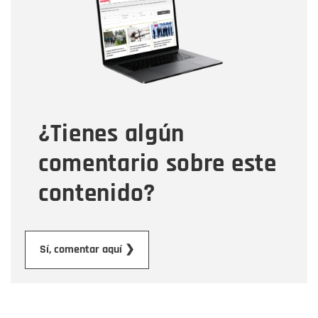
Correo electrónico
Tipo de comentario
¿Tienes algún
Mensaje
comentario sobre este
contenido?
Enviar
Sí, comentar aquí ❯