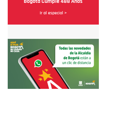
Bogotá Cumple 488 Años
Ir al especial >