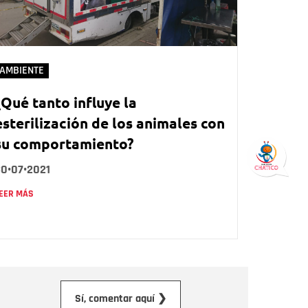
AMBIENTE
¿Qué tanto influye la
esterilización de los animales con
su comportamiento?
30•07•2021
EER MÁS
orreo electrónico
Sí, comentar aquí ❯