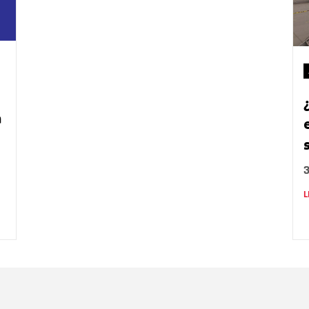
a
L
Nombre
C
Nombre