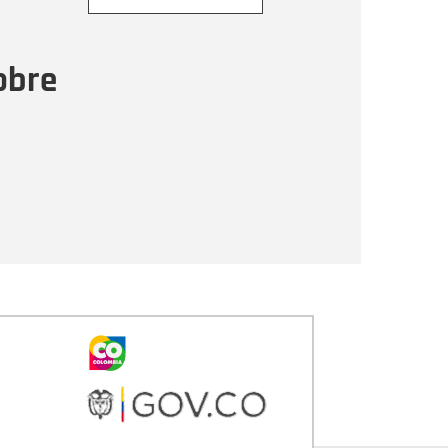
ensaje
obre
Enviar