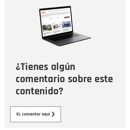
Nombre
Nombre
Correo electrónico
Tipo de comentario
¿Tienes algún
Mensaje
comentario sobre este
contenido?
Enviar
Sí, comentar aquí ❯