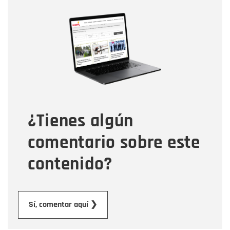
Nombre
Nombre
Correo electrónico
Tipo de comentario
¿Tienes algún
Mensaje
comentario sobre este
contenido?
Enviar
Sí, comentar aquí ❯