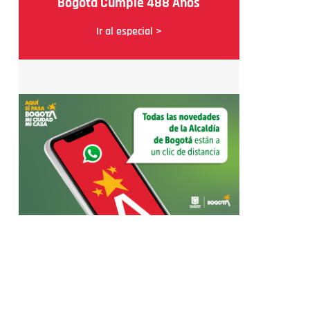
Bogotá Cumple 488 Años
Ir al especial >